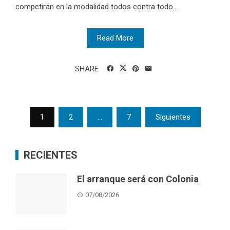
competirán en la modalidad todos contra todo...
Read More
SHARE
Posts
1
2
…
7
Siguientes
pagination
RECIENTES
El arranque será con Colonia
07/08/2026