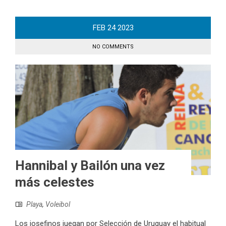
FEB
24
2023
NO COMMENTS
Hannibal y Bailón una vez
más celestes
Playa
,
Voleibol
Los josefinos juegan por Selección de Uruguay el habitual