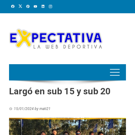
Skip
to
content
Largó en sub 15 y sub 20
15/01/2024
by
mati21