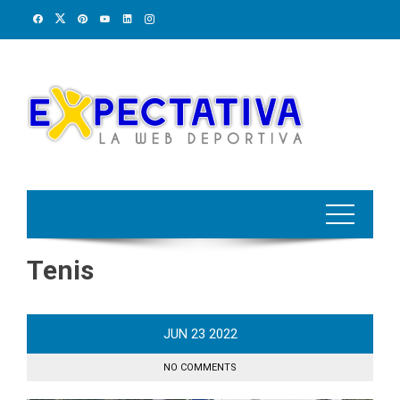
Skip
to
content
Tenis
JUN
23
2022
NO COMMENTS