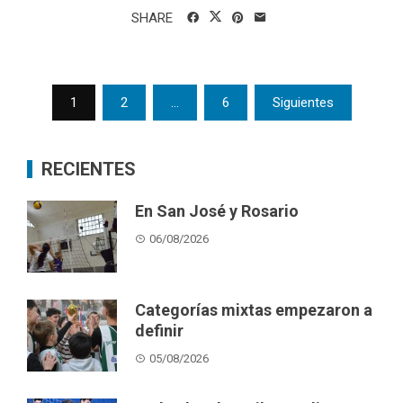
SHARE
Posts
1
2
…
6
Siguientes
pagination
RECIENTES
En San José y Rosario
06/08/2026
Categorías mixtas empezaron a
definir
05/08/2026