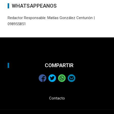
WHATSAPPEANOS
Redactor Responsable: Matías González Centurión |
098955851
COMPARTIR
Contacto