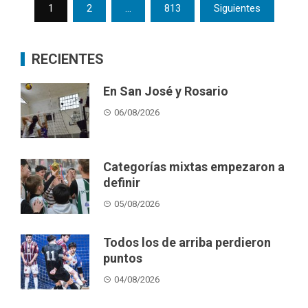
Posts
1
2
…
813
Siguientes
pagination
RECIENTES
En San José y Rosario
06/08/2026
Categorías mixtas empezaron a
definir
05/08/2026
Todos los de arriba perdieron
puntos
04/08/2026