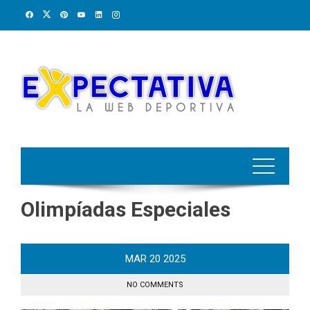
Skip
to
content
Olimpíadas Especiales
MAR
20
2025
NO COMMENTS