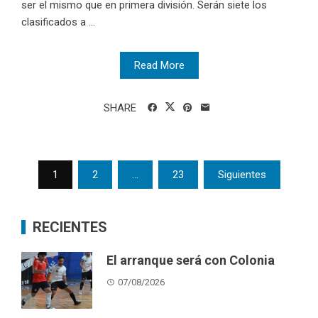
ser el mismo que en primera división. Serán siete los
clasificados a ...
Read More
SHARE
Posts
1
2
…
23
Siguientes
pagination
RECIENTES
El arranque será con Colonia
07/08/2026