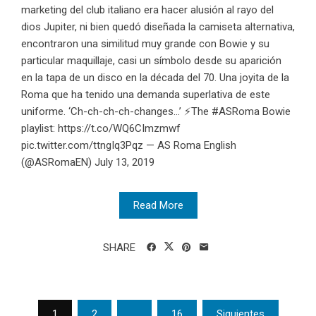
marketing del club italiano era hacer alusión al rayo del
dios Jupiter, ni bien quedó diseñada la camiseta alternativa,
encontraron una similitud muy grande con Bowie y su
particular maquillaje, casi un símbolo desde su aparición
en la tapa de un disco en la década del 70. Una joyita de la
Roma que ha tenido una demanda superlativa de este
uniforme. ‘Ch-ch-ch-ch-changes...’ ⚡️The #ASRoma Bowie
playlist: https://t.co/WQ6CImzmwf
pic.twitter.com/ttngIq3Pqz — AS Roma English
(@ASRomaEN) July 13, 2019
Read More
SHARE
Posts
1
2
…
16
Siguientes