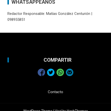
WHATSAPPEANOS
Redactor Responsable: Matías González Centurión |
098955851
COMPARTIR
Contacto