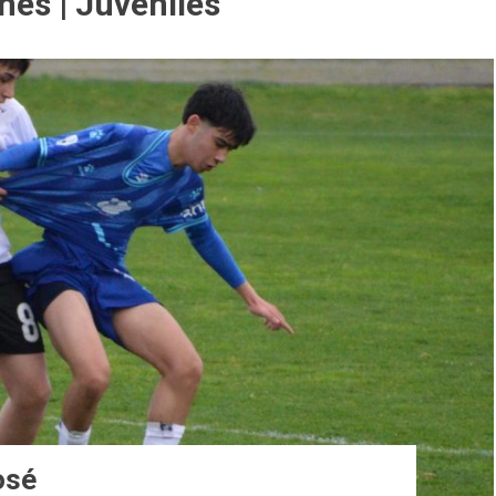
nes | Juveniles
osé