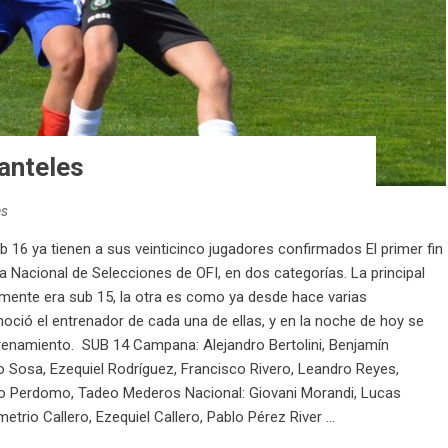
lanteles
es
 16 ya tienen a sus veinticinco jugadores confirmados El primer fin
acional de Selecciones de OFI, en dos categorías. La principal
rmente era sub 15, la otra es como ya desde hace varias
oció el entrenador de cada una de ellas, y en la noche de hoy se
ntrenamiento. SUB 14 Campana: Alejandro Bertolini, Benjamín
o Sosa, Ezequiel Rodríguez, Francisco Rivero, Leandro Reyes,
ago Perdomo, Tadeo Mederos Nacional: Giovani Morandi, Lucas
rio Callero, Ezequiel Callero, Pablo Pérez River ...