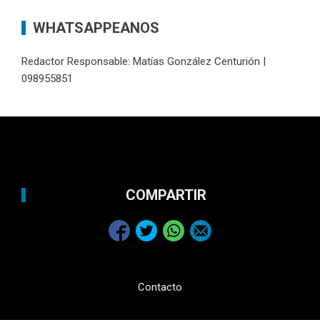
WHATSAPPEANOS
Redactor Responsable: Matías González Centurión |
098955851
COMPARTIR
Contacto