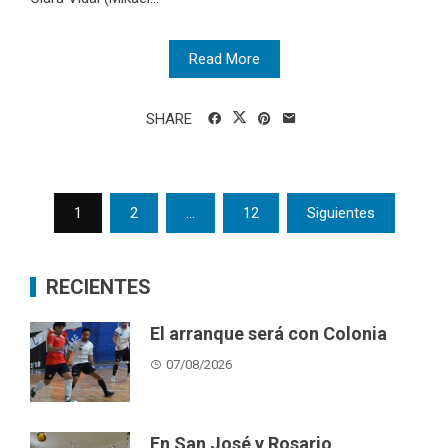
Read More
SHARE
Posts
1
2
…
12
Siguientes
pagination
RECIENTES
El arranque será con Colonia
07/08/2026
En San José y Rosario