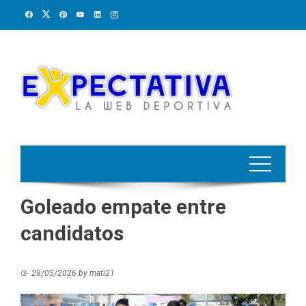
Skip
to
content
Goleado empate entre
candidatos
28/05/2026
by
mati21