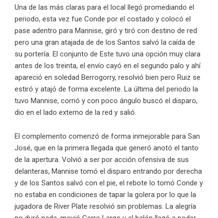
Una de las más claras para el local llegó promediando el
periodo, esta vez fue Conde por el costado y colocó el
pase adentro para Mannise, giró y tiró con destino de red
pero una gran atajada de de los Santos salvó la caída de
su portería. El conjunto de Este tuvo una opción muy clara
antes de los treinta, el envío cayó en el segundo palo y ahí
apareció en soledad Berrogorry, resolvió bien pero Ruiz se
estiró y atajó de forma excelente. La última del periodo la
tuvo Mannise, corrió y con poco ángulo buscó el disparo,
dio en el lado externo de la red y salió.
El complemento comenzó de forma inmejorable para San
José, que en la primera llegada que generó anotó el tanto
de la apertura. Volvió a ser por acción ofensiva de sus
delanteras, Mannise tomó el disparo entrando por derecha
y de los Santos salvó con el pie, el rebote lo tomó Conde y
no estaba en condiciones de tapar la golera por lo que la
jugadora de River Plate resolvió sin problemas. La alegría
no duró nada, movió Cerro Largo y el balón llegó a poder