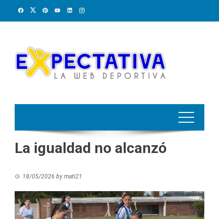
Skip
to
content
La igualdad no alcanzó
18/05/2026
by
mati21