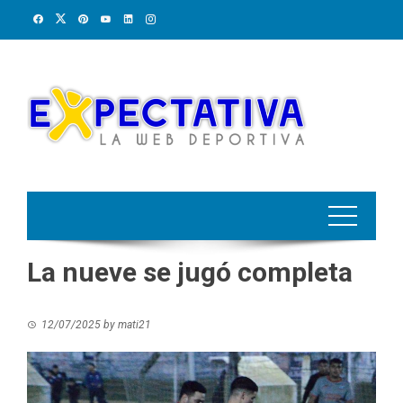
Skip
to
content
La nueve se jugó completa
12/07/2025
by
mati21