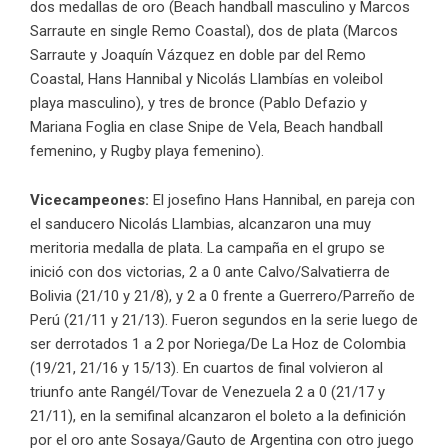
dos medallas de oro (Beach handball masculino y Marcos
Sarraute en single Remo Coastal), dos de plata (Marcos
Sarraute y Joaquín Vázquez en doble par del Remo
Coastal, Hans Hannibal y Nicolás Llambías en voleibol
playa masculino), y tres de bronce (Pablo Defazio y
Mariana Foglia en clase Snipe de Vela, Beach handball
femenino, y Rugby playa femenino).
Vicecampeones:
El josefino Hans Hannibal, en pareja con
el sanducero Nicolás Llambias, alcanzaron una muy
meritoria medalla de plata. La campaña en el grupo se
inició con dos victorias, 2 a 0 ante Calvo/Salvatierra de
Bolivia (21/10 y 21/8), y 2 a 0 frente a Guerrero/Parreño de
Perú (21/11 y 21/13). Fueron segundos en la serie luego de
ser derrotados 1 a 2 por Noriega/De La Hoz de Colombia
(19/21, 21/16 y 15/13). En cuartos de final volvieron al
triunfo ante Rangél/Tovar de Venezuela 2 a 0 (21/17 y
21/11), en la semifinal alcanzaron el boleto a la definición
por el oro ante Sosaya/Gauto de Argentina con otro juego