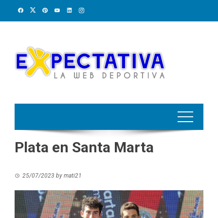
Skip
to
content
Plata en Santa Marta
25/07/2023
by
mati21