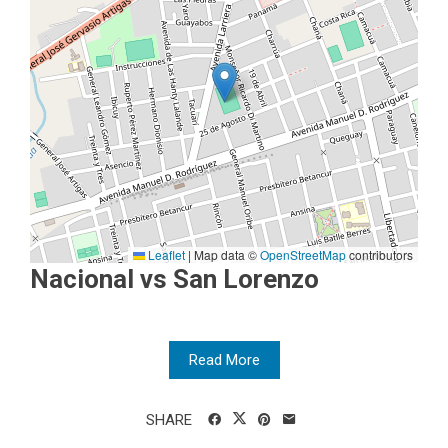
Leaflet
|
Map data ©
OpenStreetMap
contributors
Nacional vs San Lorenzo
Read More
SHARE