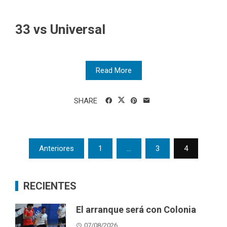
33 vs Universal
Read More
SHARE
Posts
Anteriores
1
…
3
4
pagination
RECIENTES
El arranque será con Colonia
07/08/2026