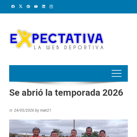
Skip
to
content
Se abrió la temporada 2026
24/05/2026
by
mati21