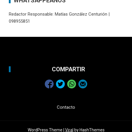
WHATSAPPEANOS
Redactor Responsable: Matías González Centurión |
098955851
COMPARTIR
Contacto
WordPress Theme |
Viral
by HashThemes