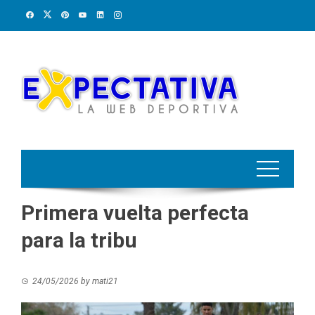
Skip
to
content
Primera vuelta perfecta
para la tribu
24/05/2026
by
mati21