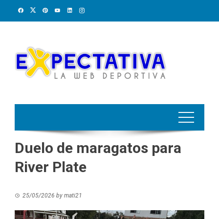
Skip
to
content
Duelo de maragatos para
River Plate
25/05/2026
by
mati21