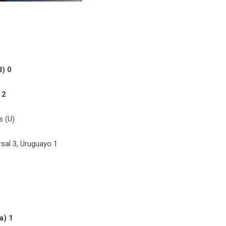
d) 0
 2
s (U)
sal 3, Uruguayo 1
a) 1