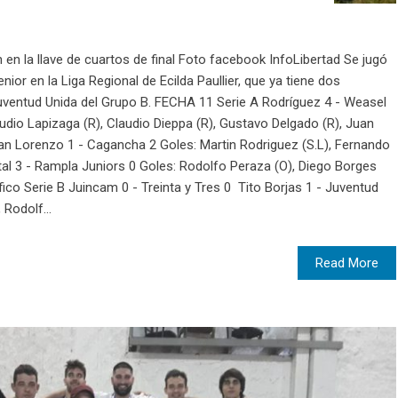
en la llave de cuartos de final Foto facebook InfoLibertad Se jugó
or en la Liga Regional de Ecilda Paullier, que ya tiene dos
Juventud Unida del Grupo B. FECHA 11 Serie A Rodríguez 4 - Weasel
dio Lapizaga (R), Claudio Dieppa (R), Gustavo Delgado (R), Juan
San Lorenzo 1 - Cagancha 2 Goles: Martin Rodriguez (S.L), Fernando
tal 3 - Rampla Juniors 0 Goles: Rodolfo Peraza (O), Diego Borges
áfico Serie B Juincam 0 - Treinta y Tres 0 Tito Borjas 1 - Juventud
Rodolf...
Read More