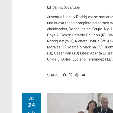
Senior
,
Super Liga
Juventud Unida y Rodríguez se metieron 
una nueva fecha completa del torneo seni
clasificados, Rodríguez del Grupo A y 
Boys 2 Goles: Gerardo De León (R), Clau
Rodríguez (W.B), Richard Bonilla (W.B) 
Morales (C), Marcelo Marichal (C) Orien
(O), César Pans (O) Libre: Atlanta El Gr
Unida 5 Goles: Luciano Fernández (T.B), 
SHARE
DIC
24
2019