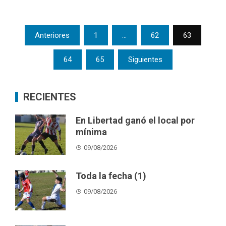
Posts
Anteriores
1
…
62
63
pagination
64
65
Siguientes
RECIENTES
En Libertad ganó el local por
mínima
09/08/2026
Toda la fecha (1)
09/08/2026