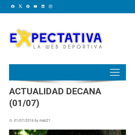
Skip
to
content
ACTUALIDAD DECANA
(01/07)
01/07/2016
by
mati21