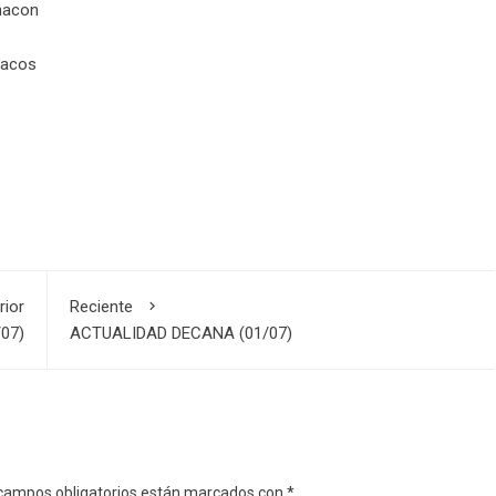
Chacon
hacos
rior
Reciente
07)
ACTUALIDAD DECANA (01/07)
campos obligatorios están marcados con
*