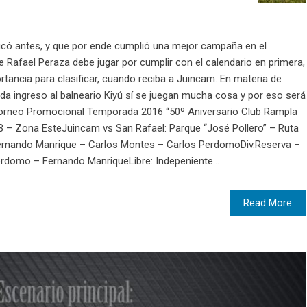
có antes, y que por ende cumplió una mejor campaña en el
de Rafael Peraza debe jugar por cumplir con el calendario en primera,
tancia para clasificar, cuando reciba a Juincam. En materia de
e da ingreso al balneario Kiyú sí se juegan mucha cosa y por eso será
Torneo Promocional Temporada 2016 “50º Aniversario Club Rampla
 – Zona EsteJuincam vs San Rafael: Parque “José Pollero” – Ruta
 Fernando Manrique – Carlos Montes – Carlos PerdomoDiv.Reserva –
rdomo – Fernando ManriqueLibre: Indepeniente...
Read More