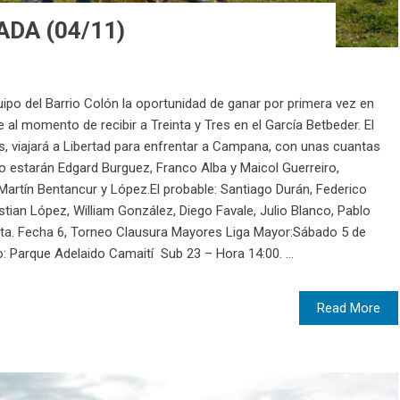
DA (04/11)
po del Barrio Colón la oportunidad de ganar por primera vez en
e al momento de recibir a Treinta y Tres en el García Betbeder. El
, viajará a Libertad para enfrentar a Campana, con unas cuantas
 No estarán Edgard Burguez, Franco Alba y Maicol Guerreiro,
Martín Bentancur y López.El probable: Santiago Durán, Federico
istian López, William González, Diego Favale, Julio Blanco, Pablo
sta. Fecha 6, Torneo Clausura Mayores Liga Mayor:Sábado 5 de
 Parque Adelaido Camaití Sub 23 – Hora 14:00. ...
Read More