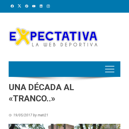
Skip
to
content
UNA DÉCADA AL
«TRANCO..»
19/05/2017
by
mati21