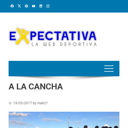
Skip
to
content
A LA CANCHA
19/05/2017
by
mati21