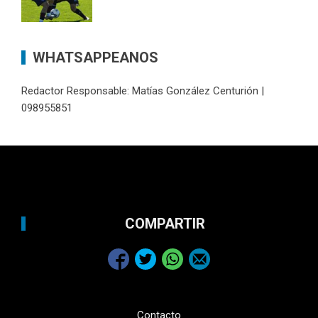
WHATSAPPEANOS
Redactor Responsable: Matías González Centurión |
098955851
COMPARTIR
Contacto