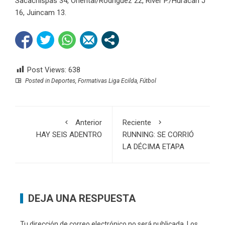
Sacachispas 34, Oriental/Rodríguez 22, River P./Huracàn J
16, Juincam 13.
Post Views:
638
Posted in
Deportes
,
Formativas Liga Ecilda
,
Fútbol
Anterior
Reciente
HAY SEIS ADENTRO
RUNNING: SE CORRIÓ
LA DÉCIMA ETAPA
DEJA UNA RESPUESTA
Tu dirección de correo electrónico no será publicada.
Los