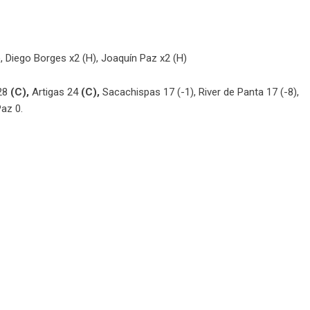
 Diego Borges x2 (H), Joaquín Paz x2 (H)
 28
(C),
Artigas 24
(C),
Sacachispas 17 (-1), River de Panta 17 (-8),
Paz 0.