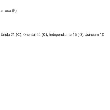
Larrosa (R)
d Unida 21
(C),
Oriental 20
(C),
Independiente 15 (-3), Juincam 13