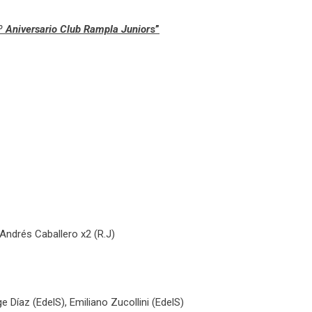
 Aniversario Club Rampla Junior
s”
Andrés Caballero x2 (R.J)
 Díaz (EdelS), Emiliano Zucollini (EdelS)