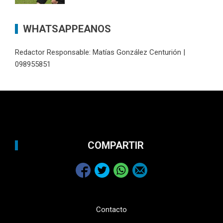
WHATSAPPEANOS
Redactor Responsable: Matías González Centurión |
098955851
COMPARTIR
Contacto