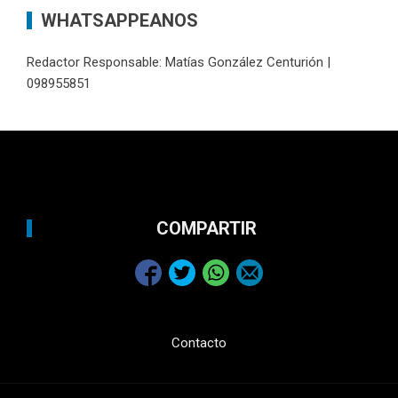
WHATSAPPEANOS
Redactor Responsable: Matías González Centurión |
098955851
COMPARTIR
Contacto