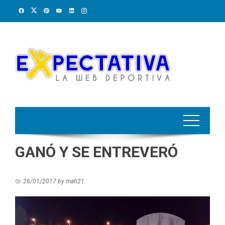
Skip
to
content
GANÓ Y SE ENTREVERÓ
26/01/2017
by
mati21