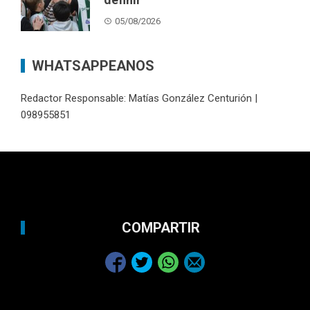
05/08/2026
WHATSAPPEANOS
Redactor Responsable: Matías González Centurión |
098955851
COMPARTIR