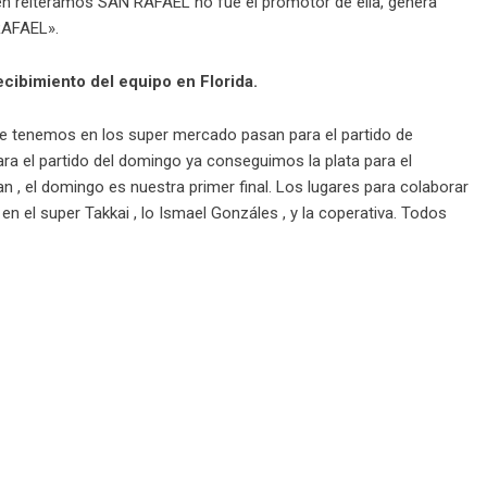
bien reiteramos SAN RAFAEL no fue el promotor de ella, genera
RAFAEL».
ecibimiento del equipo en Florida.
ue tenemos en los super mercado pasan para el partido de
ara el partido del domingo ya conseguimos la plata para el
 , el domingo es nuestra primer final. Los lugares para colaborar
 en el super Takkai , lo Ismael Gonzáles , y la coperativa. Todos