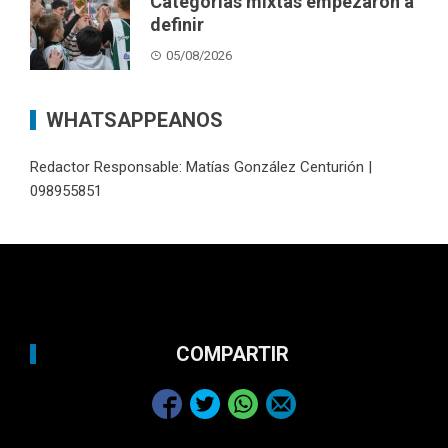
Categorías mixtas empezaron a
definir
05/08/2026
WHATSAPPEANOS
Redactor Responsable: Matías González Centurión |
098955851
COMPARTIR