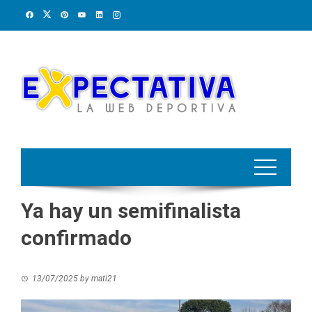
Skip
to
content
Ya hay un semifinalista
confirmado
13/07/2025
by
mati21