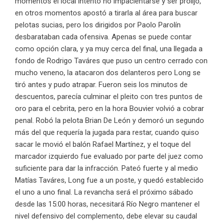
momentos el local intentó no impacientarse y ser prolijo,
en otros momentos apostó a tirarla al área para buscar
pelotas sucias, pero los dirigidos por Paolo Parolín
desbarataban cada ofensiva. Apenas se puede contar
como opción clara, y ya muy cerca del final, una llegada a
fondo de Rodrigo Taváres que puso un centro cerrado con
mucho veneno, la atacaron dos delanteros pero Long se
tiró antes y pudo atrapar. Fueron seis los minutos de
descuentos, parecía culminar el pleito con tres puntos de
oro para el cebrita, pero en la hora Bouvier volvió a cobrar
penal. Robó la pelota Brian De León y demoró un segundo
más del que requería la jugada para restar, cuando quiso
sacar le movió el balón Rafael Martínez, y el toque del
marcador izquierdo fue evaluado por parte del juez como
suficiente para dar la infracción. Pateó fuerte y al medio
Matías Taváres, Long fue a un poste, y quedó establecido
el uno a uno final. La revancha será el próximo sábado
desde las 15:00 horas, necesitará Río Negro mantener el
nivel defensivo del complemento, debe elevar su caudal