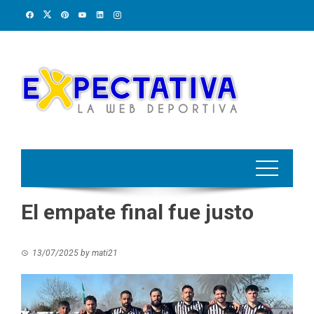
Skip
to
content
El empate final fue justo
13/07/2025
by
mati21