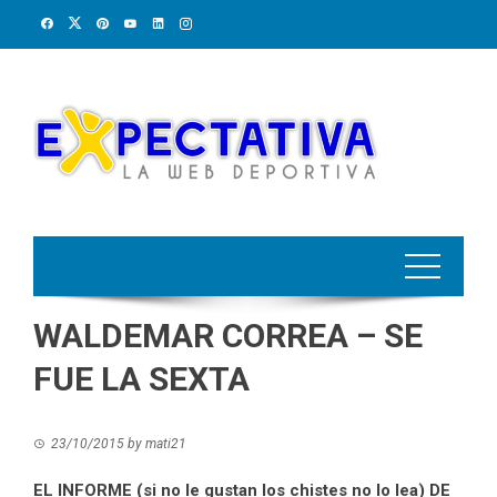
Skip
to
content
WALDEMAR CORREA – SE
FUE LA SEXTA
23/10/2015
by
mati21
EL INFORME (si no le gustan los chistes no lo lea) DE