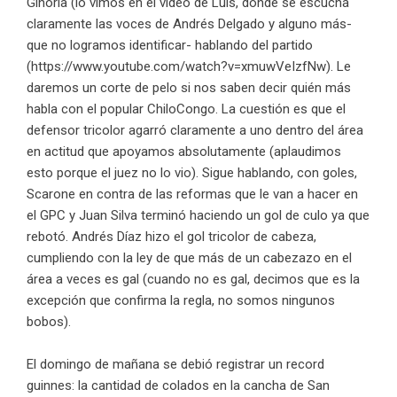
Ginoria (lo vimos en el video de Luis, donde se escucha
claramente las voces de Andrés Delgado y alguno más-
que no logramos identificar- hablando del partido
(
https://www.youtube.com/watch?v=xmuwVeIzfNw
). L
e
daremos un corte de pelo si nos saben decir quién más
habla con el popular ChiloCongo. La cuestión es que el
defensor tricolor agarró claramente a uno dentro del área
en actitud que apoyamos absolutamente (aplaudimos
esto porque el juez no lo vio). Sigue hablando, con goles,
Scarone en contra de las reformas que le van a hacer en
el GPC y Juan Silva terminó haciendo un gol de culo ya que
rebotó. Andrés Díaz hizo el gol tricolor de cabeza,
cumpliendo con la ley de que más de un cabezazo en el
área a veces es gal (cuando no es gal, decimos que es la
excepción que confirma la regla, no somos ningunos
bobos).
El domingo de mañana se debió registrar un record
guinnes: la cantidad de colados en la cancha de San