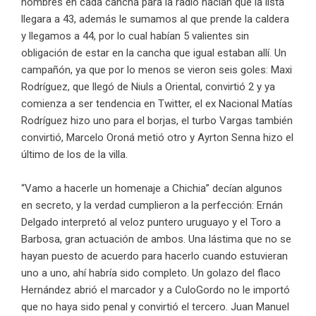
hombres en cada cancha para la radio hacían que la lista
llegara a 43, además le sumamos al que prende la caldera
y llegamos a 44, por lo cual habían 5 valientes sin
obligación de estar en la cancha que igual estaban allí. Un
campañón, ya que por lo menos se vieron seis goles: Maxi
Rodríguez, que llegó de Niuls a Oriental, convirtió 2 y ya
comienza a ser tendencia en Twitter, el ex Nacional Matías
Rodríguez hizo uno para el borjas, el turbo Vargas también
convirtió, Marcelo Oroná metió otro y Ayrton Senna hizo el
último de los de la villa.
“Vamo a hacerle un homenaje a Chichia” decían algunos
en secreto, y la verdad cumplieron a la perfección: Ernán
Delgado interpretó al veloz puntero uruguayo y el Toro a
Barbosa, gran actuación de ambos. Una lástima que no se
hayan puesto de acuerdo para hacerlo cuando estuvieran
uno a uno, ahí habría sido completo. Un golazo del flaco
Hernández abrió el marcador y a CuloGordo no le importó
que no haya sido penal y convirtió el tercero. Juan Manuel