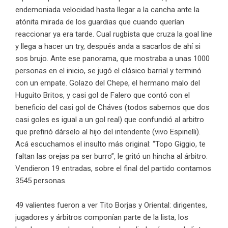
endemoniada velocidad hasta llegar a la cancha ante la
atónita mirada de los guardias que cuando querían
reaccionar ya era tarde. Cual rugbista que cruza la goal line
y llega a hacer un try, después anda a sacarlos de ahí si
sos brujo. Ante ese panorama, que mostraba a unas 1000
personas en el inicio, se jugó el clásico barrial y terminó
con un empate. Golazo del Chepe, el hermano malo del
Huguito Britos, y casi gol de Falero que contó con el
beneficio del casi gol de Cháves (todos sabemos que dos
casi goles es igual a un gol real) que confundió al arbitro
que prefirió dárselo al hijo del intendente (vivo Espinelli).
Acá escuchamos el insulto más original: “Topo Giggio, te
faltan las orejas pa ser burro”, le gritó un hincha al árbitro.
Vendieron 19 entradas, sobre el final del partido contamos
3545 personas.
49 valientes fueron a ver Tito Borjas y Oriental: dirigentes,
jugadores y árbitros componían parte de la lista, los