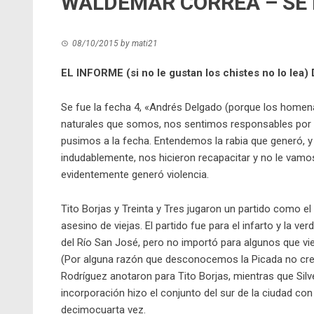
WALDEMAR CORREA – SE 
08/10/2015
by
mati21
EL INFORME (si no le gustan los chistes no lo
Se fue la fecha 4, «Andrés Delgado (porque los homenaj
naturales que somos, nos sentimos responsables por 
pusimos a la fecha. Entendemos la rabia que generó, 
indudablemente, nos hicieron recapacitar y no le vamos
evidentemente generó violencia.
Tito Borjas y Treinta y Tres jugaron un partido como el
asesino de viejas. El partido fue para el infarto y la ve
del Río San José, pero no importó para algunos que vi
(Por alguna razón que desconocemos la Picada no cree 
Rodríguez anotaron para Tito Borjas, mientras que Silve
incorporación hizo el conjunto del sur de la ciudad con
decimocuarta vez.