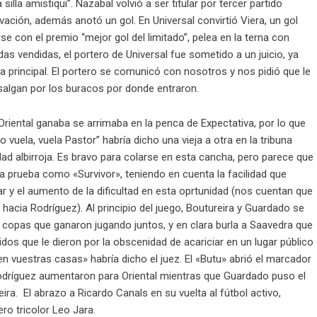
illa amistiqui”. Nazabal volvió a ser titular por tercer partido
Ovación, además anotó un gol. En Universal convirtió Viera, un gol
 con el premio “mejor gol del limitado”, pelea en la terna con
radas vendidas, el portero de Universal fue sometido a un juicio, ya
a principal. El portero se comunicó con nosotros y nos pidió que le
salgan por los buracos por donde entraron.
Oriental ganaba se arrimaba en la penca de Expectativa, por lo que
 vuela, vuela Pastor” habría dicho una vieja a otra en la tribuna
dad albirroja. Es bravo para colarse en esta cancha, pero parece que
la prueba como «Survivor», teniendo en cuenta la facilidad que
r y el aumento de la dificultad en esta oprtunidad (nos cuentan que
e hacia Rodríguez). Al principio del juego, Boutureira y Guardado se
2 copas que ganaron jugando juntos, y en clara burla a Saavedra que
idos que le dieron por la obscenidad de acariciar en un lugar público
 en vuestras casas» habría dicho el juez. El «Butu» abrió el marcador
Rodríguez aumentaron para Oriental mientras que Guardado puso el
ira. El abrazo a Ricardo Canals en su vuelta al fútbol activo,
ro tricolor Leo Jara.