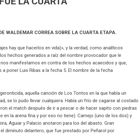
FUE LA CUARTA
 lea) DE WALDEMAR CORREA SOBRE LA CUARTA ETAPA.
es hay que hacerlos en vida)», y la verdad, como analíticos
los hechos generados a raíz del nombre provocador que le
y nos manifestamos en contra de los hechos acaecidos y que,
 a poner Luis Ribas a la fecha 5. El nombre de la fecha
 geronticida, aquella canción de Los Tontos en la que había un
rdad, se lo pudo llevar cualquiera. Había un frío de cagarse al costado
eron el match después de ir a pescar o de hacer sapito con piedras
en la arena fina y por eso no tiene). Camejo (uno de los dos) y
ira, Aguiar y Palacio anotaron para los del abasto. Gran
 el diminuto delantero, que fue prestado por Peñarol por