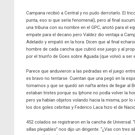
Campana recibió a Central y no pudo derrotarlo. El tric
punta, eso si que sería fenomenal), pero al final sucu
una tribuna con su nombre en el GPC, anotó para el equ
empate para el decano pero Valdez dio ventaja a Camp
Adelaido y empató en la hora. Dicen que al final echar
hombre de cada cancha que cubrió ese juego y al propi
por el triunfo de Goes sobre Aguada (que volvió a ser 
Parece que anduvieron a las pedradas en el juego entr
es bravo no tentarse. Cuentan que una pegó en la espal
tomamos y que se quedó sin nafta antes de llegar al B
estaban tristes porque su Iphone no podía volver la hor
pero ya habían objetos volando hacia la misma, por lo
los dos goles cebritas y Federico Laca hizo el de Nacio
452 colados se registraron en la cancha de Universal. 
sillas plegables” nos dijo un dirigente. “¿Vas con tres 