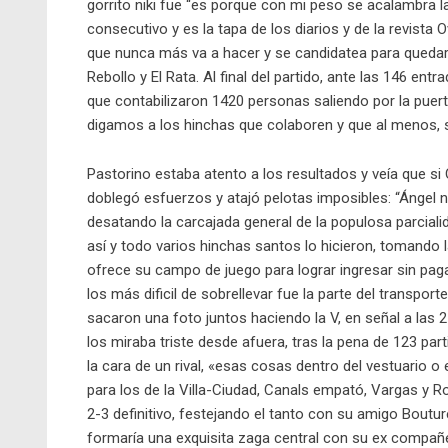
gorrito niki fue “es porque con mi peso se acalambra la s
consecutivo y es la tapa de los diarios y de la revista 
que nunca más va a hacer y se candidatea para quedarse
Rebollo y El Rata. Al final del partido, ante las 146 ent
que contabilizaron 1420 personas saliendo por la puert
digamos a los hinchas que colaboren y que al menos, 
Pastorino estaba atento a los resultados y veía que si 
doblegó esfuerzos y atajó pelotas imposibles: “Ángel no
desatando la carcajada general de la populosa parciali
así y todo varios hinchas santos lo hicieron, tomando 
ofrece su campo de juego para lograr ingresar sin paga
los más dificil de sobrellevar fue la parte del transport
sacaron una foto juntos haciendo la V, en señal a las 
los miraba triste desde afuera, tras la pena de 123 part
la cara de un rival, «esas cosas dentro del vestuario o
para los de la Villa-Ciudad, Canals empató, Vargas y 
2-3 definitivo, festejando el tanto con su amigo Bouture
formaría una exquisita zaga central con su ex compañe