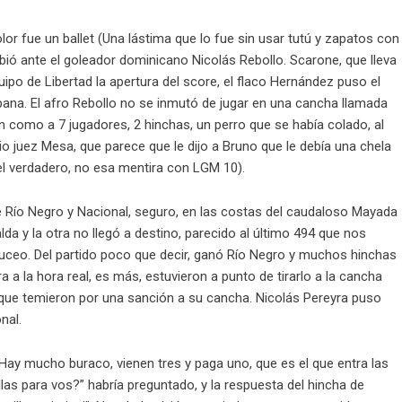
olor fue un ballet (Una lástima que lo fue sin usar tutú y zapatos con
mbió ante el goleador dominicano Nicolás Rebollo. Scarone, que lleva
ipo de Libertad la apertura del score, el flaco Hernández puso el
ana. El afro Rebollo no se inmutó de jugar en una cancha llamada
on como a 7 jugadores, 2 hinchas, un perro que se había colado, al
o juez Mesa, que parece que le dijo a Bruno que le debía una chela
el verdadero, no esa mentira con LGM 10).
e Río Negro y Nacional, seguro, en las costas del caudaloso Mayada
da y la otra no llegó a destino, parecido al último 494 que nos
uceo. Del partido poco que decir, ganó Río Negro y muchos hinchas
a a la hora real, es más, estuvieron a punto de tirarlo a la cancha
 que temieron por una sanción a su cancha. Nicolás Pereyra puso
nal.
“Hay mucho buraco, vienen tres y paga uno, que es el que entra las
sillas para vos?” habría preguntado, y la respuesta del hincha de