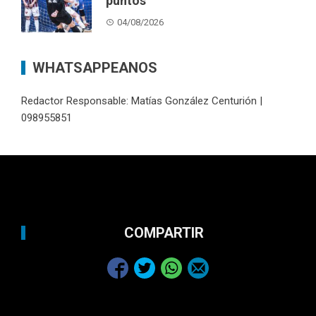
puntos
04/08/2026
WHATSAPPEANOS
Redactor Responsable: Matías González Centurión |
098955851
COMPARTIR