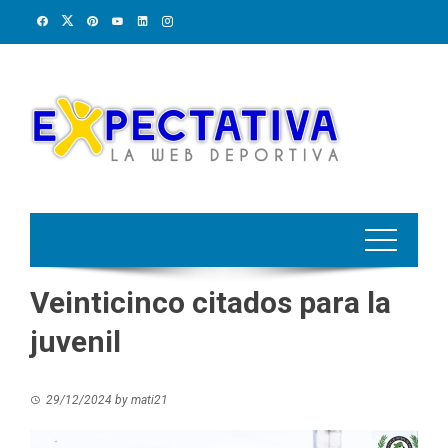
Skip
to
content
Veinticinco citados para la
juvenil
29/12/2024
by
mati21