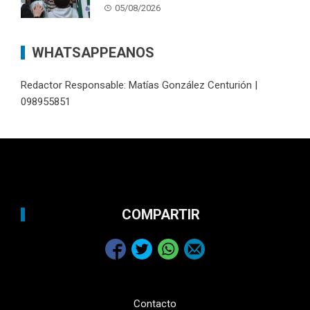
05/08/2026
WHATSAPPEANOS
Redactor Responsable: Matías González Centurión |
098955851
COMPARTIR
Contacto