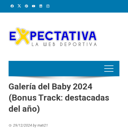
Skip
to
content
Galería del Baby 2024
(Bonus Track: destacadas
del año)
29/12/2024
by
mati21