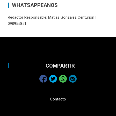
WHATSAPPEANOS
Redactor Responsable: Matías González Centurión |
098955851
COMPARTIR
Contacto