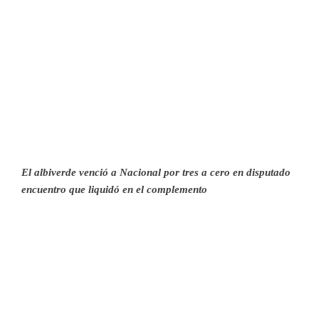
El albiverde venció a Nacional por tres a cero en disputado
encuentro que liquidó en el complemento
Más allá de las lluvias caídas a lo largo del día sábado, y de
la chance de suspensión que se fue diluyendo con el pasar
de las horas, se enfrentaron en la tarde de hoy los dos
punteros que hasta el momento presentaba el Apertura.
Nacional recibió a Universal en su escenario, y ambos
contaban con seis puntos en el haber al momento del