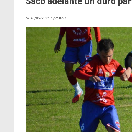
Sacó adelante un duro par
10/05/2026
by
mati21