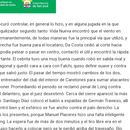
ró controlar, en general lo hizo, y en alguna jugada en la que
nquilizador segundo tanto. Vida Nueva encontró que el viento en
rmanentemente, de todas maneras fue la principal vía que utilizó, y
echa fue buena para el locatario, Da Costa cedió al corte hacia
odía patear o pasar en centro, contactó el útil y encontró la rápida
ante. El cebrita tuvo una muy buena cuando robó en salida rival y
agonal y quedó cara a cara con Falchi, quiso definir suave y contra
 que salvó justo. El pasar del tiempo mostró cambios de los dos,
 entrenador del club del interior de Canelones para sumar atacantes
oner. Promediando el periodo se reclamó penal de Long contra
 delantero, que el juez desestimó. Cerca del cierre apareció la más
 Santiago Díaz colocó el balón a espaldas de Germán Travieso, allí
ntró bien y el esférico se fue ancho contra el palo derecho. La
os los presentes, porque Manuel Placeres hizo una falta inteligente
ng. La espera fue de más de dos minutos y el tiro libre era en el
quiso hacerlo a colocar pero se le perdió arriba del travesaño. Río