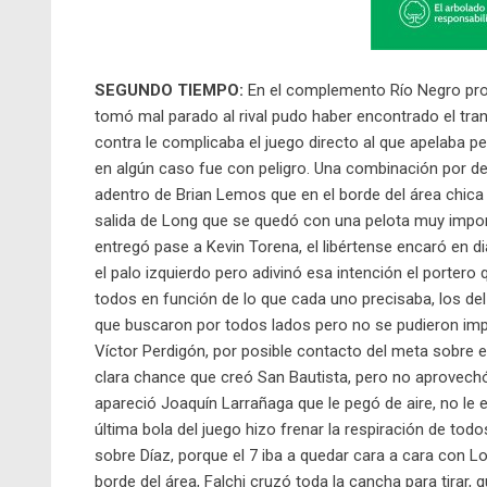
SEGUNDO TIEMPO:
En el complemento Río Negro procu
tomó mal parado al rival pudo haber encontrado el tra
contra le complicaba el juego directo al que apelaba pe
en algún caso fue con peligro. Una combinación por der
adentro de Brian Lemos que en el borde del área chica p
salida de Long que se quedó con una pelota muy import
entregó pase a Kevin Torena, el libértense encaró en di
el palo izquierdo pero adivinó esa intención el portero
todos en función de lo que cada uno precisaba, los del
que buscaron por todos lados pero no se pudieron imp
Víctor Perdigón, por posible contacto del meta sobre el
clara chance que creó San Bautista, pero no aprovechó.
apareció Joaquín Larrañaga que le pegó de aire, no le e
última bola del juego hizo frenar la respiración de tod
sobre Díaz, porque el 7 iba a quedar cara a cara con Lo
borde del área, Falchi cruzó toda la cancha para tirar, 