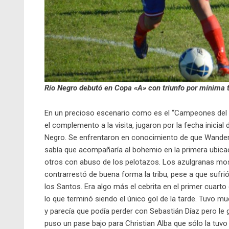
Río Negro debutó en Copa «A» con triunfo por mínima t
En un precioso escenario como es el “Campeones del 47”
el complemento a la visita, jugaron por la fecha inicia
Negro. Se enfrentaron en conocimiento de que Wandere
sabía que acompañaría al bohemio en la primera ubicac
otros con abuso de los pelotazos. Los azulgranas mos
contrarrestó de buena forma la tribu, pese a que sufri
los Santos. Era algo más el cebrita en el primer cuarto
lo que terminó siendo el único gol de la tarde. Tuvo m
y parecía que podía perder con Sebastián Díaz pero le ga
puso un pase bajo para Christian Alba que sólo la tuvo