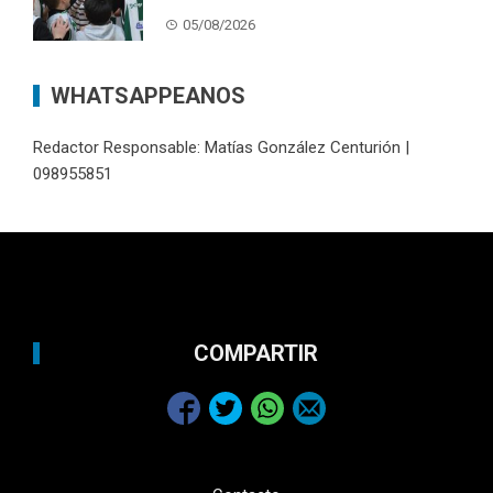
05/08/2026
WHATSAPPEANOS
Redactor Responsable: Matías González Centurión |
098955851
COMPARTIR