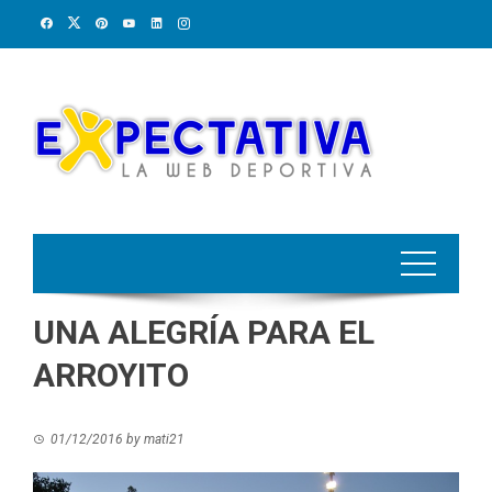
Skip
to
content
UNA ALEGRÍA PARA EL
ARROYITO
01/12/2016
by
mati21