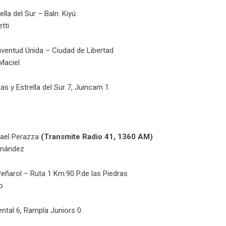
lla del Sur – Baln. Kiyú
tti
uventud Unida – Ciudad de Libertad
Maciel
as y Estrella del Sur 7, Juincam 1.
fael Perazza
(Transmite Radio 41, 1360 AM)
rnández
Peñarol – Ruta 1 Km.90 P.de las Piedras
o
ental 6, Rampla Juniors 0.