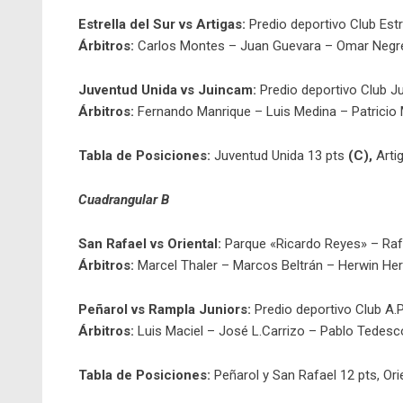
Estrella del Sur vs Artigas:
Predio deportivo Club Estre
Árbitros:
Carlos Montes – Juan Guevara – Omar Negre
Juventud Unida vs Juincam:
Predio deportivo Club J
Árbitros:
Fernando Manrique – Luis Medina – Patricio 
Tabla de Posiciones:
Juventud Unida 13 pts
(C),
Artig
Cuadrangular B
San Rafael vs Oriental:
Parque «Ricardo Reyes» – Ra
Árbitros:
Marcel Thaler – Marcos Beltrán – Herwin He
Peñarol vs Rampla Juniors:
Predio deportivo Club A.
Árbitros:
Luis Maciel – José L.Carrizo – Pablo Tedesc
Tabla de Posiciones:
Peñarol y San Rafael 12 pts, Ori