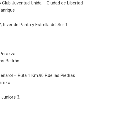
 Club Juventud Unida – Ciudad de Libertad
Manrique
 River de Panta y Estrella del Sur 1.
 Perazza
os Beltrán
Peñarol – Ruta 1 Km.90 P.de las Piedras
rrizo
 Juniors 3.