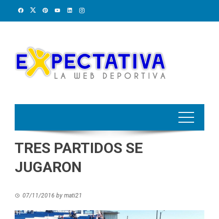
Skip
to
content
TRES PARTIDOS SE
JUGARON
07/11/2016
by
mati21