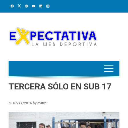
Skip
to
content
TERCERA SÓLO EN SUB 17
07/11/2016
by
mati21