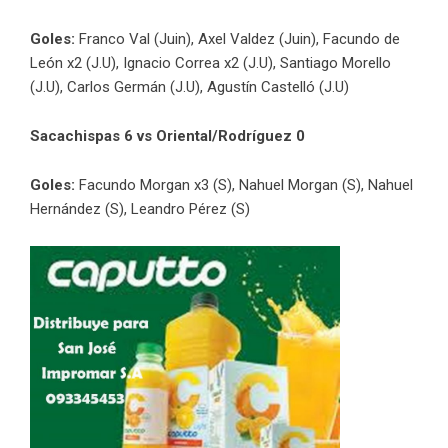
Goles:
Franco Val (Juin), Axel Valdez (Juin), Facundo de
León x2 (J.U), Ignacio Correa x2 (J.U), Santiago Morello
(J.U), Carlos Germán (J.U), Agustín Castelló (J.U)
Sacachispas 6 vs Oriental/Rodríguez 0
Goles:
Facundo Morgan x3 (S), Nahuel Morgan (S), Nahuel
Hernández (S), Leandro Pérez (S)