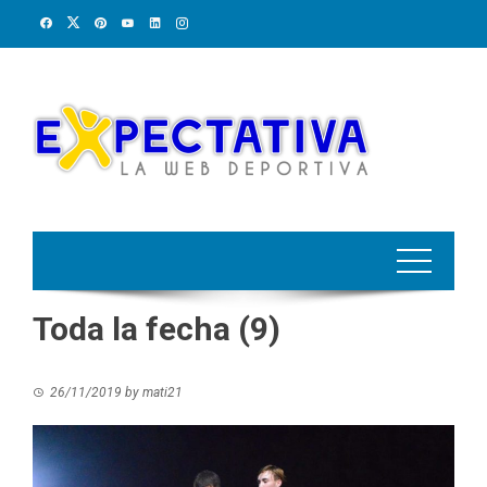
Skip
to
content
Toda la fecha (9)
26/11/2019
by
mati21