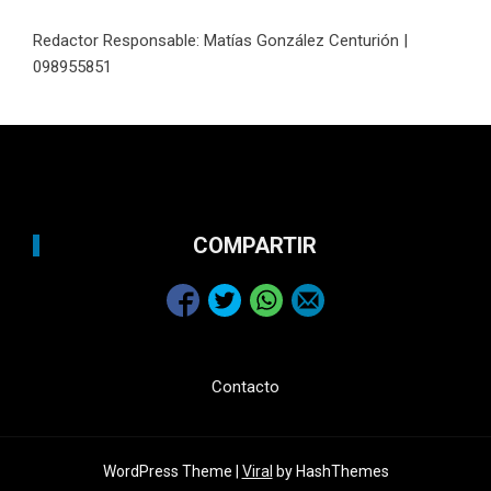
Redactor Responsable: Matías González Centurión |
098955851
COMPARTIR
Contacto
WordPress Theme |
Viral
by HashThemes