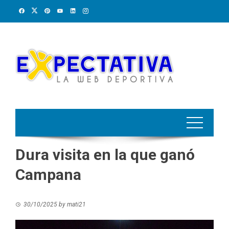
Skip
to
content
Dura visita en la que ganó
Campana
30/10/2025
by
mati21