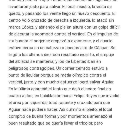
levantaron justo para salvar. El local insistió, la visita se
quedó, y pasando los veinte llegó un nuevo descuento. El
centro voló cruzado de derecha a izquierda, lo atacó sin
marca López, y abriendo el pie en altura con un golpe difícil
de ejecutar la acomodó contra el vertical. En el impulso de
ir a buscar el borjense empezó a exponerse, y el cuarto
estuvo cerca en un cabezazo apenas alto de Gáspari. Se
llegó a los últimos diez con resultado incierto, el empuje
del albiazul se mantenía, y los de Libertad iban en
peligrosos contragolpes. Un corner cerrado estuvo a
punto de liquidar porque se metía olímpico contra el
vertical, justo y con mucho esfuerzo logró salvar Aguiar.
En la última apareció el tanto que dejó el score final en
cuatro a dos, en habilitación hacia Felipe Reyes que invadió
el área por izquierda, tocó rasante y cruzado para que
Aguiar nada pudiera hacer. Así culminó el pleito, el local
compitió de buena forma y por momentos amenazó el
buen resultado que se quería llevar el tricolor, pero